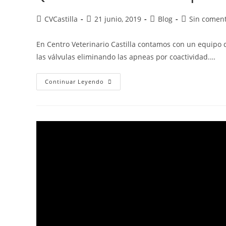
CVCastilla
21 junio, 2019
Blog
Sin coment
En Centro Veterinario Castilla contamos con un equipo 
las válvulas eliminando las apneas por coactividad.…
Continuar Leyendo